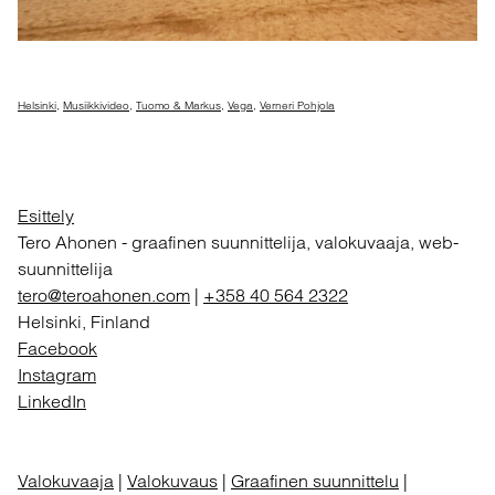
Helsinki
,
Musiikkivideo
,
Tuomo & Markus
,
Vega
,
Verneri Pohjola
Esittely
Tero Ahonen
-
graafinen suunnittelija, valokuvaaja, web-
suunnittelija
tero@teroahonen.com
|
+358 40 564 2322
Helsinki, Finland
Facebook
Instagram
LinkedIn
Valokuvaaja
|
Valokuvaus
|
Graafinen suunnittelu
|