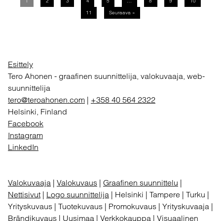
1
2
3
4
5
…
8
9
10
11
Seuraava »
Esittely
Tero Ahonen
-
graafinen suunnittelija, valokuvaaja, web-
suunnittelija
tero@teroahonen.com
|
+358 40 564 2322
Helsinki, Finland
Facebook
Instagram
LinkedIn
Valokuvaaja
|
Valokuvaus
|
Graafinen suunnittelu
|
Nettisivut
|
Logo suunnittelija
| Helsinki | Tampere | Turku |
Yrityskuvaus | Tuotekuvaus | Promokuvaus | Yrityskuvaaja |
Brändikuvaus | Uusimaa | Verkkokauppa | Visuaalinen