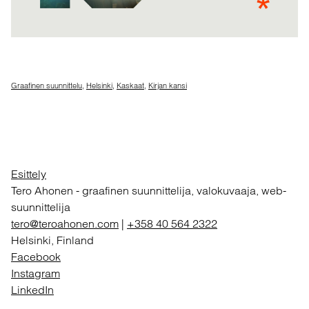
Graafinen suunnittelu
,
Helsinki
,
Kaskaat
,
Kirjan kansi
Esittely
Tero Ahonen
-
graafinen suunnittelija, valokuvaaja, web-
suunnittelija
tero@teroahonen.com
|
+358 40 564 2322
Helsinki, Finland
Facebook
Instagram
LinkedIn