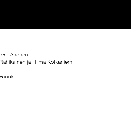
: Tero Ahonen
e Rahikainen ja Hilma Kotkaniemi
hwanck