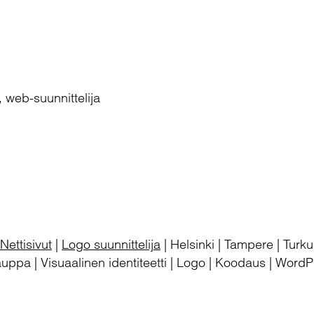
, web-suunnittelija
Nettisivut
|
Logo suunnittelija
| Helsinki | Tampere | Turk
ppa | Visuaalinen identiteetti | Logo | Koodaus | WordPr