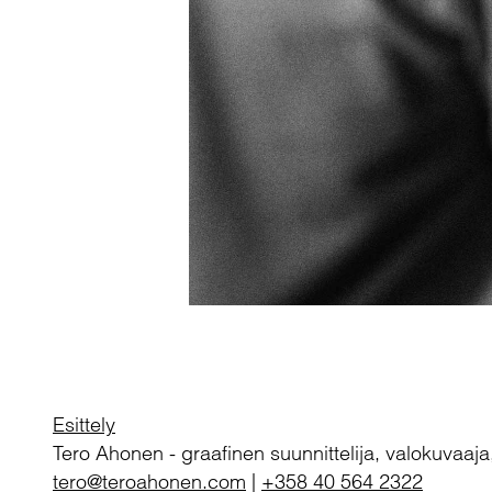
Esittely
Tero Ahonen
-
graafinen suunnittelija, valokuvaaja
tero@teroahonen.com
|
+358 40 564 2322