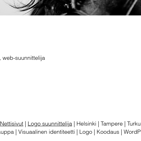
, web-suunnittelija
Nettisivut
|
Logo suunnittelija
| Helsinki | Tampere | Turk
ppa | Visuaalinen identiteetti | Logo | Koodaus | WordPr