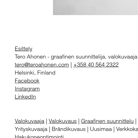
Esittely
Tero Ahonen
-
graafinen suunnittelija, valokuvaaja
tero@teroahonen.com
|
+358 40 564 2322
Helsinki, Finland
Facebook
Instagram
LinkedIn
Valokuvaaja
|
Valokuvaus
|
Graafinen suunnittelu
|
Yrityskuvaaja | Brändikuvaus | Uusimaa | Verkkokau
Hakukoneoptimointi