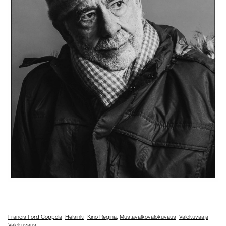
Francis Ford Coppola
,
Helsinki
,
Kino Regina
,
Mustavalkovalokuvaus
,
Valokuvaaja
,
Valokuvaus