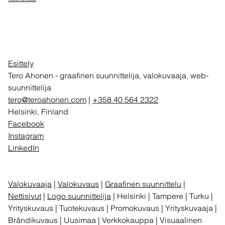
Esittely
Tero Ahonen
-
graafinen suunnittelija, valokuvaaja, web-
suunnittelija
tero@teroahonen.com
|
+358 40 564 2322
Helsinki, Finland
Facebook
Instagram
LinkedIn
Valokuvaaja
|
Valokuvaus
|
Graafinen suunnittelu
|
Nettisivut
|
Logo suunnittelija
| Helsinki | Tampere | Turku |
Yrityskuvaus | Tuotekuvaus | Promokuvaus | Yrityskuvaaja |
Brändikuvaus | Uusimaa | Verkkokauppa | Visuaalinen