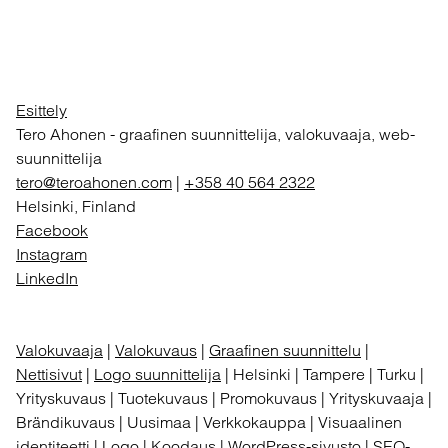
Esittely
Tero Ahonen
-
graafinen suunnittelija, valokuvaaja, web-
suunnittelija
tero@teroahonen.com
|
+358 40 564 2322
Helsinki, Finland
Facebook
Instagram
LinkedIn
Valokuvaaja
|
Valokuvaus
|
Graafinen suunnittelu
|
Nettisivut
|
Logo suunnittelija
| Helsinki | Tampere | Turku |
Yrityskuvaus | Tuotekuvaus | Promokuvaus | Yrityskuvaaja |
Brändikuvaus | Uusimaa | Verkkokauppa | Visuaalinen
identiteetti | Logo | Koodaus | WordPress-sivusto | SEO-