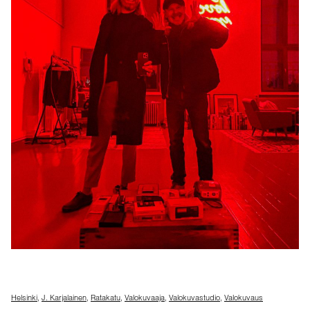
Helsinki
,
J. Karjalainen
,
Ratakatu
,
Valokuvaaja
,
Valokuvastudio
,
Valokuvaus