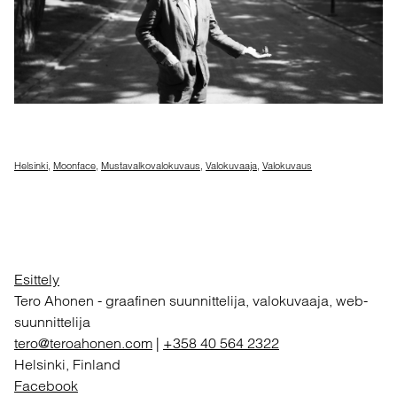
Helsinki
,
Moonface
,
Mustavalkovalokuvaus
,
Valokuvaaja
,
Valokuvaus
Esittely
Tero Ahonen
-
graafinen suunnittelija, valokuvaaja, web-
suunnittelija
tero@teroahonen.com
|
+358 40 564 2322
Helsinki, Finland
Facebook